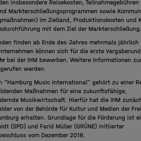
den insbesondere Reisekosten, Teilnahmegebühren
und Markterschließungsprogrammen sowie Kommuni
ngmaßnahmen) im Zielland, Produktionskosten und K
sdurchführung mit dem Ziel der Markterschließung
nden finden ab Ende des Jahres mehrmals jährlich 
 Unternehmen können sich für die erste Vergaberun
hr
bei der IHM bewerben. Weitere Informationen zu
gerufen werden.
“Hamburg Music International” gehört zu einer R
bildenden Maßnahmen für eine zukunftsfähige,
dernde Musikwirtschaft. Hierfür hat die IHM zunäch
lder von der Behörde für Kultur und Medien der Fre
mburg erhalten. Grundlage für die Förderung ist e
dt (SPD) und Farid Müller (GRÜNE) initiierter
beschluss vom Dezember 2018.