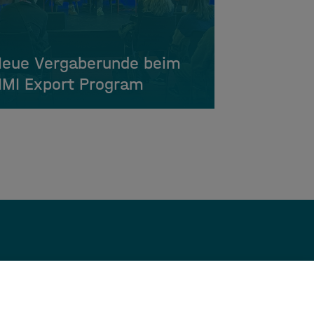
eue Vergaberunde beim
MI Export Program