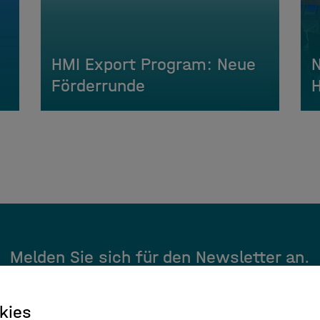
HMI Export Program: Neue
N
Förderrunde
H
Melden Sie sich für den Newsletter an.
Hier Anmelden
kies