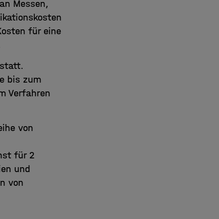
 an Messen,
kationskosten
osten für eine
.
statt.
de bis zum
m Verfahren
eihe von
st für 2
ien und
in von