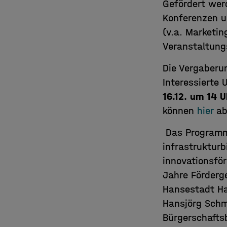
Gefördert wer
Konferenzen 
(v.a. Marketi
Veranstaltung
Die Vergaberu
Interessierte
16.12. um 14 U
können
hier
ab
Das Programm 
infrastruktur
innovationsför
Jahre Förderge
Hansestadt Ha
Hansjörg Schmi
Bürgerschafts