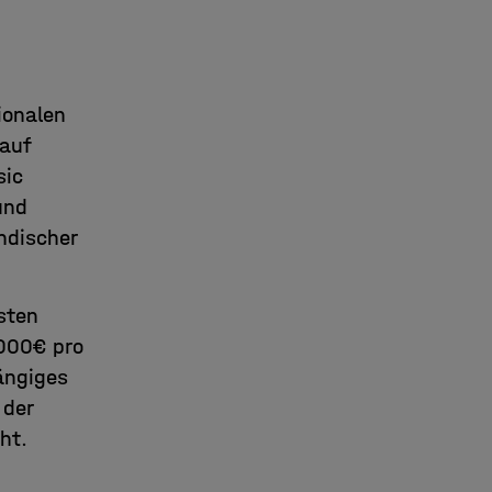
ionalen
 auf
sic
und
ndischer
sten
1000€ pro
ängiges
 der
ht.